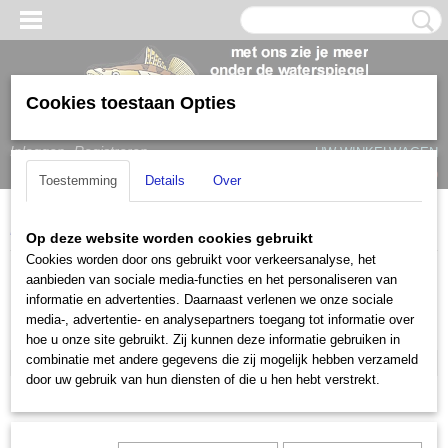
Cookies toestaan Opties
Inloggen
Registreren
UW WINKELWAGEN
Geen producten
(0)
Toestemming
Details
Over
Home
>
Raymarine
>
Dragonfly
Op deze website worden cookies gebruikt
Cookies worden door ons gebruikt voor verkeersanalyse, het
Raymarine
aanbieden van sociale media-functies en het personaliseren van
informatie en advertenties. Daarnaast verlenen we onze sociale
media-, advertentie- en analysepartners toegang tot informatie over
Axiom
hoe u onze site gebruikt. Zij kunnen deze informatie gebruiken in
combinatie met andere gegevens die zij mogelijk hebben verzameld
Dragonfly
door uw gebruik van hun diensten of die u hen hebt verstrekt.
Element