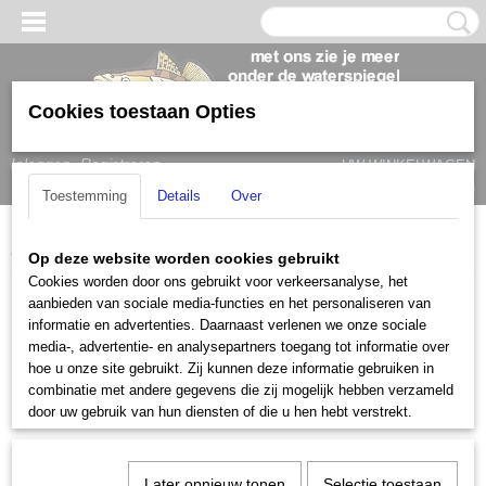
Cookies toestaan Opties
Inloggen
Registreren
UW WINKELWAGEN
Geen producten
(0)
Toestemming
Details
Over
Home
>
Humminbird
Op deze website worden cookies gebruikt
Cookies worden door ons gebruikt voor verkeersanalyse, het
Humminbird
aanbieden van sociale media-functies en het personaliseren van
informatie en advertenties. Daarnaast verlenen we onze sociale
media-, advertentie- en analysepartners toegang tot informatie over
Helix G4N
hoe u onze site gebruikt. Zij kunnen deze informatie gebruiken in
combinatie met andere gegevens die zij mogelijk hebben verzameld
Solix dieptemeters
door uw gebruik van hun diensten of die u hen hebt verstrekt.
Accessoires
Later opnieuw tonen
Selectie toestaan