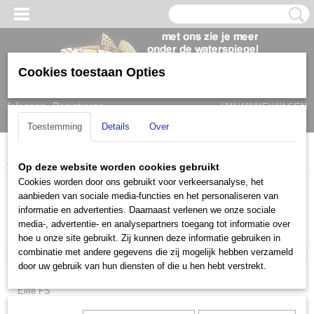
Cookies toestaan Opties
Inloggen
Registreren
UW WINKELWAGEN
Geen producten
(0)
Toestemming
Details
Over
Home
>
Lowrance
>
Lowrance Eagle
Op deze website worden cookies gebruikt
Cookies worden door ons gebruikt voor verkeersanalyse, het
Lowrance
aanbieden van sociale media-functies en het personaliseren van
informatie en advertenties. Daarnaast verlenen we onze sociale
media-, advertentie- en analysepartners toegang tot informatie over
Hook 2
hoe u onze site gebruikt. Zij kunnen deze informatie gebruiken in
combinatie met andere gegevens die zij mogelijk hebben verzameld
Lowrance Eagle
door uw gebruik van hun diensten of die u hen hebt verstrekt.
HOOK Reveal
Elite FS
Lowrance HDS PRO