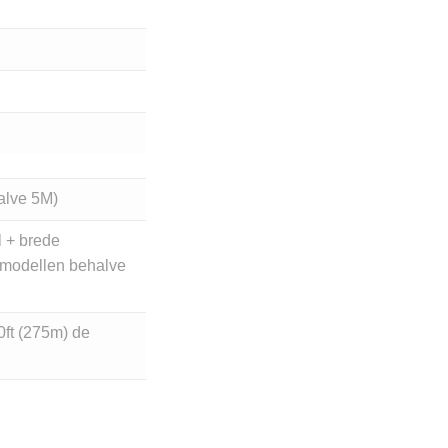
alve 5M)
l + brede
 modellen behalve
0ft (275m) de