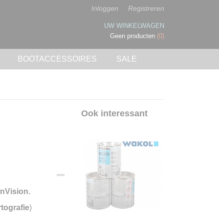
Inloggen
Registreren
UW WINKELWAGEN
Geen producten
(0)
BOOTACCESSOIRES
SALE
Ook interessant
nVision.
tografie
)