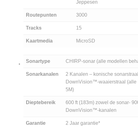
Jeppesen
Routepunten
3000
Tracks
15
Kaartmedia
MicroSD
Sonartype
CHIRP-sonar (alle modellen beh
Sonarkanalen
2 Kanalen – konische sonarstraa
DownVision™-waaierstraal (alle
5M)
Dieptebereik
600 ft (183m) zowel de sonar- 90
DownVision™-kanalen
Garantie
2 Jaar garantie*