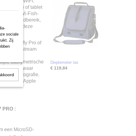
ngebouwde WiFi.
martphone of tablet
 mobiele Wi-Fish-
k binnen handbereik,
tleggen om deze
ia-
nze sociale
ikt. Zij
 uw Dragonfly Pro of
hebben
ve app. Of stream
an live
nlijke bathymetrische
Dieptemeter tas
ionics.com waar
€ 119,84
onics cartografie.
akkoord
ikbaar voor Apple
7 PRO :
 om een MicroSD-