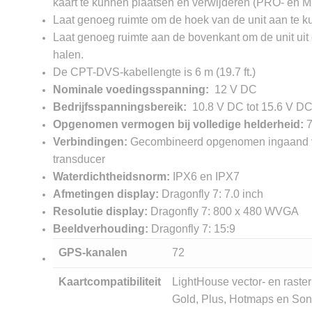
kaart te kunnen plaatsen en verwijderen (PRO- en M
Laat genoeg ruimte om de hoek van de unit aan te 
Laat genoeg ruimte aan de bovenkant om de unit uit
halen.
De CPT-DVS-kabellengte is 6 m (19.7 ft.)
Nominale voedingsspanning:
12 V DC
Bedrijfsspanningsbereik:
10.8 V DC tot 15.6 V D
Opgenomen vermogen bij volledige helderheid:
Verbindingen:
Gecombineerd opgenomen ingaand 
transducer
Waterdichtheidsnorm:
IPX6 en IPX7
Afmetingen display:
Dragonfly 7: 7.0 inch
Resolutie display:
Dragonfly 7: 800 x 480 WVGA
Beeldverhouding:
Dragonfly 7: 15:9
GPS-kanalen
72
Kaartcompatibiliteit
LightHouse vector- en raster
Gold, Plus, Hotmaps en Son