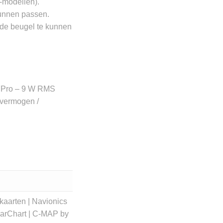
-modellen).
kunnen passen.
 de beugel te kunnen
C
7Pro – 9 W RMS
vermogen /
kaarten | Navionics
arChart | C-MAP by