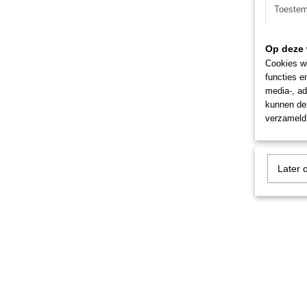
Toeste
Op deze 
Cookies wo
functies e
media-, ad
kunnen dez
verzameld 
Later 