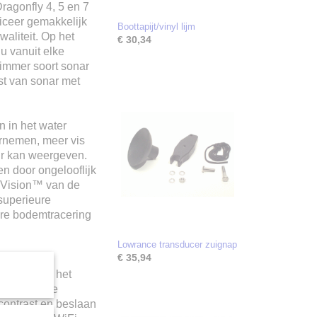
ragonfly 4, 5 en 7
ceer gemakkelijk
Boottapijt/vinyl lijm
aliteit. Op het
€ 30,34
u vanuit elke
limmer soort sonar
st van sonar met
 in het water
rnemen, meer vis
ur kan weergeven.
 door ongelooflijk
nVision™ van de
superieure
are bodemtracering
Lowrance transducer zuignap
€ 35,94
-display-
isplays uit het
ly voor alle
ontrast en beslaan