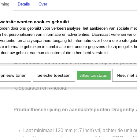
gegarandeerd nooit. Dragonfly PRO-modellen hebben i
mming
Details
Over
Hengelaars kunnen Dragonfly-sonargegevens naar hun s
verzenden met de mobiele Raymarine Wi-Fish™-app. De
app brengt het Dragonfly-sonarbeeld niet alleen letterlij
website worden cookies gebruikt
maar u kunt sonarbeelden ook nog terugspoelen en vas
rden door ons gebruikt voor verkeersanalyse, het aanbieden van sociale med
online met vrienden te delen.
n het personaliseren van informatie en advertenties. Daarnaast verlenen we o
vertentie- en analysepartners toegang tot informatie over hoe u onze site gebru
Maak actuele bathymetrische kaarten terwijl u vaart, met
e informatie gebruiken in combinatie met andere gegevens die zij mogelijk 
Wi-Fish in combinatie met de Navionics SonarChart™ Li
door uw gebruik van hun diensten of die u hen hebt verstrekt.
sonarbeelden naar de Navionics Boating app en geniet v
sonarbeelden op uw mobiel of tablet, terwijl u uw persoo
kaart opbouwt. U kunt sonarlogs ook uploaden naar Nav
deze worden gebruikt als SonarChart™ updates voor Navi
opnieuw tonen
Selectie toestaan
Alles toestaan
Nee, niet 
Navionics Boating incl SonarChart™ Live is nu al besch
iOSpparaten en Android.
Productbeschrijving en aandachtspunten Dragonfly 
Laat minimaal 120 mm (4.7 inch) vrij achter de unit