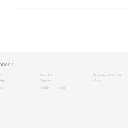
orieën
e
Garmin
Bootaccessoires
ird
Simrad
Sale
ne
Elektromotoren