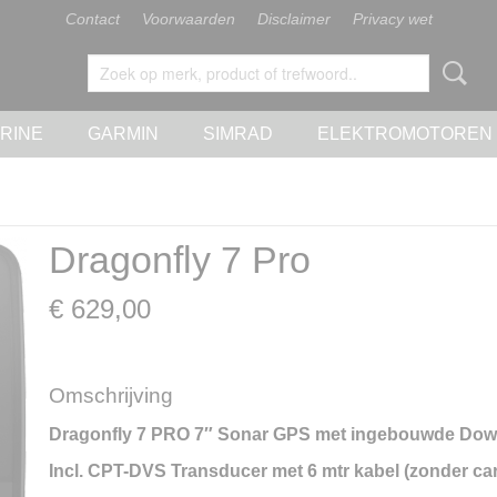
Contact
Voorwaarden
Disclaimer
Privacy wet
RINE
GARMIN
SIMRAD
ELEKTROMOTOREN
Dragonfly 7 Pro
€ 629,00
Omschrijving
Dragonfly 7 PRO 7″ Sonar GPS met ingebouwde Dow
Incl. CPT-DVS Transducer met 6 mtr kabel (zonder car