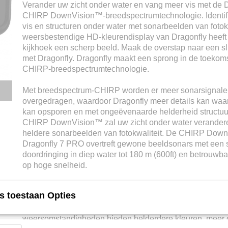
Verander uw zicht onder water en vang meer vis met de D
CHIRP DownVision™-breedspectrumtechnologie. Identifi
vis en structuren onder water met sonarbeelden van fotokw
weersbestendige HD-kleurendisplay van Dragonfly heeft 
kijkhoek een scherp beeld. Maak de overstap naar een s
met Dragonfly. Dragonfly maakt een sprong in de toekom
CHIRP-breedspectrumtechnologie.
Met breedspectrum-CHIRP worden er meer sonarsignalen
overgedragen, waardoor Dragonfly meer details kan waa
kan opsporen en met ongeëvenaarde helderheid structu
CHIRP DownVision™ zal uw zicht onder water veranderen
heldere sonarbeelden van fotokwaliteit. De CHIRP Dow
Dragonfly 7 PRO overtreft gewone beeldsonars met een 
doordringing in diep water tot 180 m (600ft) en betrouwb
op hoge snelheid.
Elke Dragonfly is ontworpen met optisch gekoppelde LCD
s toestaan Opties
technologie. Ooit was dit alleen beschikbaar op scheepsd
topsegment. De optisch gekoppelde displays van Dragonf
weersomstandigheden bieden helderdere kleuren, meer c