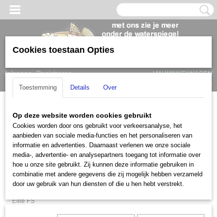
Cookies toestaan Opties
Inloggen
Registreren
UW WINKELWAGEN
Geen producten
(0)
Toestemming
Details
Over
Home
>
Lowrance
>
Accessoires
Op deze website worden cookies gebruikt
Cookies worden door ons gebruikt voor verkeersanalyse, het
Lowrance
aanbieden van sociale media-functies en het personaliseren van
informatie en advertenties. Daarnaast verlenen we onze sociale
media-, advertentie- en analysepartners toegang tot informatie over
Hook 2
hoe u onze site gebruikt. Zij kunnen deze informatie gebruiken in
combinatie met andere gegevens die zij mogelijk hebben verzameld
Lowrance Eagle
door uw gebruik van hun diensten of die u hen hebt verstrekt.
HOOK Reveal
Elite FS
Lowrance HDS PRO