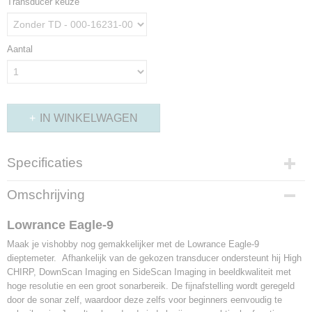
Transducer keuze
Aantal
IN WINKELWAGEN
Specificaties
Bruto gewicht
Omschrijving
3,00 Kg
Lowrance Eagle-9
Maak je vishobby nog gemakkelijker met de Lowrance Eagle-9
dieptemeter. Afhankelijk van de gekozen transducer ondersteunt hij High
CHIRP, DownScan Imaging en SideScan Imaging in beeldkwaliteit met
hoge resolutie en een groot sonarbereik. De fijnafstelling wordt geregeld
door de sonar zelf, waardoor deze zelfs voor beginners eenvoudig te