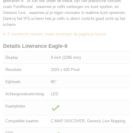
gebruiken is. Je zult ook onder de indruk zijn van praktische functies
zoals FishReveal , waarmee je zelfs verborgen vis kunt spotten, en
Genesis Live , waarmee je je eigen visroutes in realtime kunt opnemen.
Dankzij het IPS-scherm heb je zelfs in direct zonlicht goed zicht op het
scherm.
In 3 transducer versies, maak bovenaan de pagina je keuze.
Details Lowrance Eagle-9
Display
9 inch (2286 mm)
Resolutie
1024 x 600 Pixel
Kijkhoek:
85°
Achtergrondverlichting:
LED
Kaartplotter
Compatible kaarten
C-MAP DISCOVER, Genesis Live Mapping