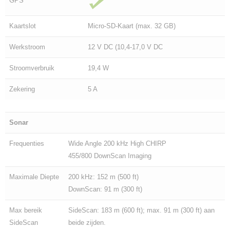
GPS
Kaartslot
Micro-SD-Kaart (max. 32 GB)
Werkstroom
12 V DC (10,4-17,0 V DC
Stroomverbruik
19,4 W
Zekering
5 A
Sonar
Frequenties
Wide Angle 200 kHz High CHIRP
455/800 DownScan Imaging
Maximale Diepte
200 kHz: 152 m (500 ft)
DownScan: 91 m (300 ft)
Max bereik
SideScan: 183 m (600 ft); max. 91 m (300 ft) aan
SideScan
beide zijden.