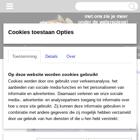
Cookies toestaan Opties
Inloggen
Registreren
UW WIN
Geen 
Toestemming
Details
Over
Home
>
Bootaccessoires
>
Bases/bodemplaten
>
Springfield Deckpla
Op deze website worden cookies gebruikt
opbouw-bases
Cookies worden door ons gebruikt voor verkeersanalyse, het
aanbieden van sociale media-functies en het personaliseren van
informatie en advertenties. Daarnaast verlenen we onze sociale
media-, advertentie- en analysepartners toegang tot informatie over
hoe u onze site gebruikt. Zij kunnen deze informatie gebruiken in
combinatie met andere gegevens die zij mogelijk hebben verzameld
door uw gebruik van hun diensten of die u hen hebt verstrekt.