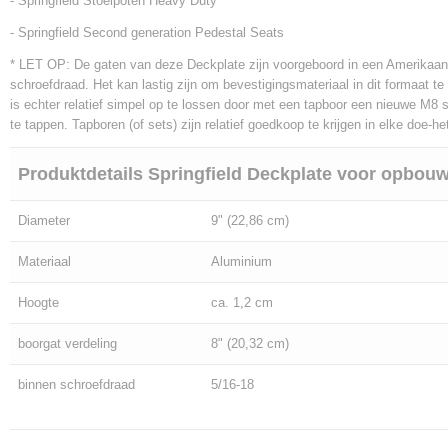
- Springfield Stoelpoten Heavy Duty
- Springfield Second generation Pedestal Seats
* LET OP: De gaten van deze Deckplate zijn voorgeboord in een Amerikaan
schroefdraad. Het kan lastig zijn om bevestigingsmateriaal in dit formaat te 
is echter relatief simpel op te lossen door met een tapboor een nieuwe M8 
te tappen. Tapboren (of sets) zijn relatief goedkoop te krijgen in elke doe-he
Produktdetails Springfield Deckplate voor opbou
Diameter
9" (22,86 cm)
Materiaal
Aluminium
Hoogte
ca. 1,2 cm
boorgat verdeling
8" (20,32 cm)
binnen schroefdraad
5/16-18