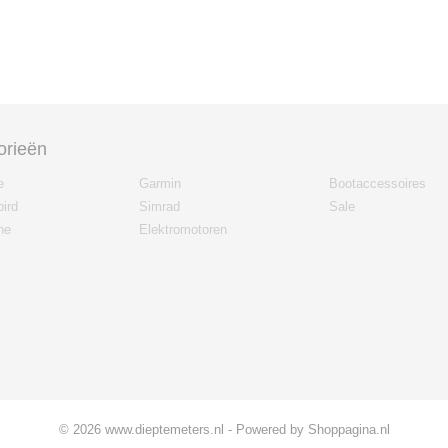
orieën
e
Garmin
Bootaccessoires
ird
Simrad
Sale
ne
Elektromotoren
© 2026 www.dieptemeters.nl - Powered by Shoppagina.nl