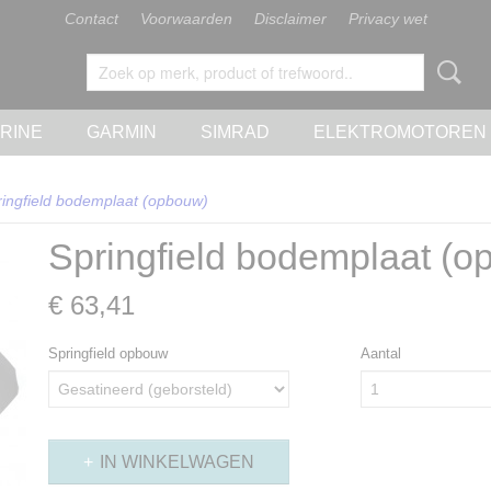
Contact
Voorwaarden
Disclaimer
Privacy wet
RINE
GARMIN
SIMRAD
ELEKTROMOTOREN
ringfield bodemplaat (opbouw)
Springfield bodemplaat (o
€ 63,41
Springfield opbouw
Aantal
IN WINKELWAGEN