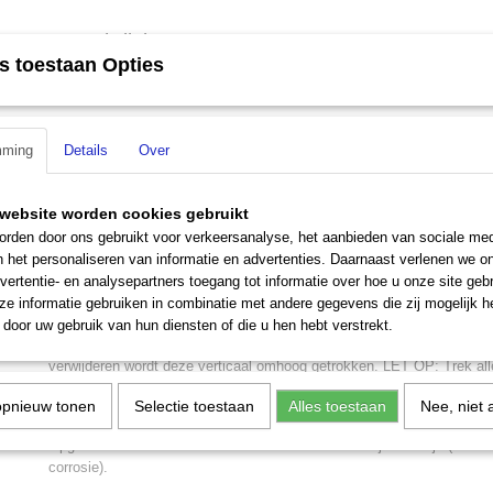
Omschrijving
s toestaan Opties
Springfield bodemplaat (opbouw)
mming
Details
Over
Deze Springfield bodemplaat (opbouw) is ontworpen om plaats te bied
stoelpoten (sokkels). De bodemplaat maakt deel uit van een verfijnd
bootstoelen. Het systeem is zo ontworpen, dat je een ​​Springfield Bas
website worden cookies gebruikt
plaatsen in de boot kunt installeren, om vervolgens overal in je boot 
rden door ons gebruikt voor verkeersanalyse, het aanbieden van sociale med
plaatsen. Flexibel en ruimtebesparend. Er wordt voor opbouw gekozen
n het personaliseren van informatie en advertenties. Daarnaast verlenen we o
vloer kunt komen.
vertentie- en analysepartners toegang tot informatie over hoe u onze site gebru
De Springfield bodemplaat (opbouw) is een cilindrisch plug-in systeem
e informatie gebruiken in combinatie met andere gegevens die zij mogelijk 
verticaal van bovenaf, in de basisplaat (basis) gestoken. De vorm van
door uw gebruik van hun diensten of die u hen hebt verstrekt.
cilindrisch en geprofileerd in de lengterichting (tegen verdraaien). Om 
verwijderen wordt deze verticaal omhoog getrokken. LET OP: Trek al
niet diagonaal omhoog, dit kan de base en stoelpoot beschadigen.
opnieuw tonen
Selectie toestaan
Alles toestaan
Nee, niet 
De plug-in Springfield Base plaat wordt met 6 verzonken schroeven aa
Opgemerkt moet worden dat schroeven van roestvrij staal zijn (roestvr
corrosie).