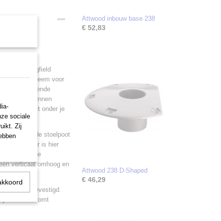
Attwood inbouw base 238
€ 52,83
en aan Springfield
 connectorsysteem voor
e op verschillende
een stoel te kunnen
ia-
 omdat je niet onder je
nze sociale
ikt. Zij
. Hier wordt de stoelpoot
hebben
 de connector is hier
de stoelpoot te
leen verticaal omhoog en
Attwood 238 D-Shaped
€ 46,29
akkoord
n de vloer bevestigd.
ij staal voorkomt