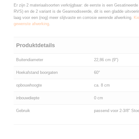
Er zijn 2 materiaalsoorten verkrijgbaar: de eerste is een Gesatineerde 
RVS) en de 2 variant is de Geannodiseerde, dit is een gladde uitvoer
laag voor een (nog) meer slijtvaste en corrosie werende afwerking.
Kie
gewenste afwerking
.
Produktdetails
Buitendiameter
22,86 cm (9")
Hoekafstand boorgaten
60°
opbouwhoogte
ca. 8 cm
inbouwdiepte
0 cm
Gebruik
passend voor 2-3/8" Sto