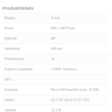
Produktdetails
Display
5 inch
Pixels
800 x 480 Pixels
Kijkhoek
80°
Helderheid
800 nits
Plotterfunctie
Ja
Kaarten compatible
C-MAP, Navionics
GPS
Kaartslot
Micro-SD-Kaartslot (max. 32 GB)
stroom
12 V DC (10.4–17.0 V DC)
Verbruik
12,2 W