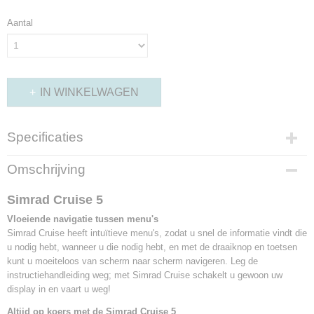
Aantal
IN WINKELWAGEN
Specificaties
Productcode leverancier
Omschrijving
000-14998-001
Bruto gewicht
Simrad Cruise 5
3,00 Kg
Vloeiende navigatie tussen menu's
Simrad Cruise heeft intuïtieve menu's, zodat u snel de informatie vindt die
u nodig hebt, wanneer u die nodig hebt, en met de draaiknop en toetsen
kunt u moeiteloos van scherm naar scherm navigeren. Leg de
instructiehandleiding weg; met Simrad Cruise schakelt u gewoon uw
display in en vaart u weg!
Altijd op koers met de Simrad Cruise 5