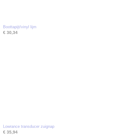
Boottapijt/vinyl lijm
€ 30,34
Lowrance transducer zuignap
€ 35,94