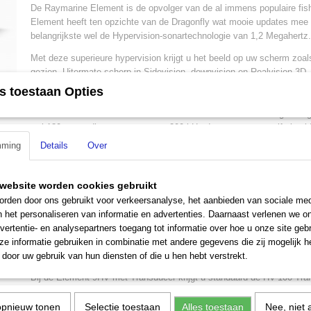
De Raymarine Element is de opvolger van de al immens populaire fish
Element heeft ten opzichte van de Dragonfly wat mooie updates mee
belangrijkste wel de Hypervision-sonartechnologie van 1,2 Megahertz.
Met deze superieure hypervision krijgt u het beeld op uw scherm zoals
gezien. Uitermate scherp in Sidevision, downvision en Realvision 3D. 
en structuren met ongelofelijk detail. De hoge frequentie van Hypervi
s toestaan Opties
bekende CHIRP-technologie zorgt vor deze realistische beelden tot w
over naar de standaard CHIRP-sonar van 350 kHz dan ontvangt u hoge
wel 180 meter diep en gaat u naar 200 kHz dan ontvangt u zelfs beeld
wel 900 voet diep!
mming
Details
Over
De Raymarine Element 9HV heeft een robuust 9 inch optisch verlij
een resolutie van 800x480 wvga. Een scherm dat ook in het zonlicht pr
website worden cookies gebruikt
maakt gebruik van een knoppen systeem met intuitieve bediening. Di
rden door ons gebruikt voor verkeersanalyse, het aanbieden van sociale med
zeer geschikt voor de beginnende sonar gebruiker.
n het personaliseren van informatie en advertenties. Daarnaast verlenen we o
De Element 9HV heeft ingebouwde GPS wat betekent dat u hem ook al
vertentie- en analysepartners toegang tot informatie over hoe u onze site gebru
gebruiken. Naast de Navionics kaarten die wij ook in onze shop heb
e informatie gebruiken in combinatie met andere gegevens die zij mogelijk 
gebruik maken van RayMarine Lighthouse CN2 en Cmap.
door uw gebruik van hun diensten of die u hen hebt verstrekt.
Bij de Element 9HV met Transducer krijgt u standaard de HV-100 Tra
spiegelmontage meegeleverd.
opnieuw tonen
Selectie toestaan
Alles toestaan
Nee, niet 