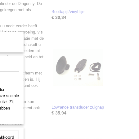
finder de Dragonfly. De
 gekregen met als
Boottapijt/vinyl lijm
€ 30,34
 u nooit eerder heeft
U ziet de begroeing, vis
sion in combinatie met de
el 30 meter. Schakelt u
 resolutie beelden tot
 op hoge snelheid en tot
md LCD beeldscherm met
ima af te lezen is. Hij
t maakt deze unit ook
ia-
nze sociale
s kaartplotter kan
ikt. Zij
Lowrance transducer zuignap
ben kan de Element ook
hebben
€ 35,94
nsducer voor
akkoord