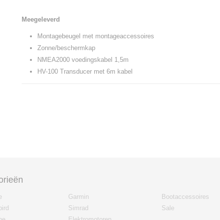
Meegeleverd
Montagebeugel met montageaccessoires
Zonne/beschermkap
NMEA2000 voedingskabel 1,5m
HV-100 Transducer met 6m kabel
orieën
e
Garmin
Bootaccessoires
ird
Simrad
Sale
ne
Elektromotoren