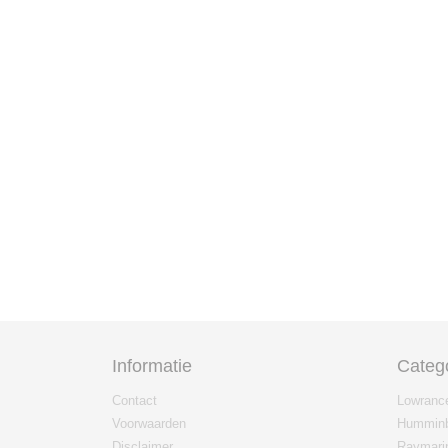
Informatie
Categ
Contact
Lowranc
Voorwaarden
Humminb
Disclaimer
Raymari