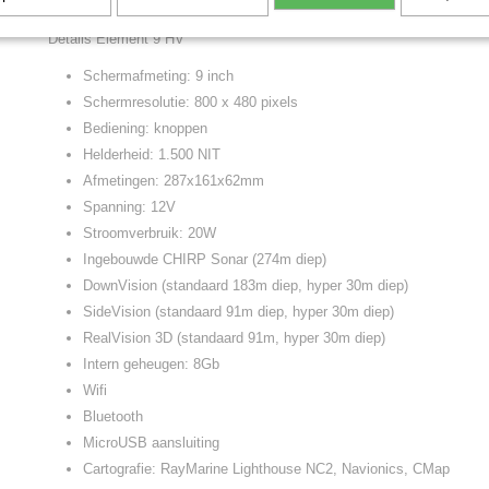
Details Element 9 HV
Schermafmeting: 9 inch
Schermresolutie: 800 x 480 pixels
Bediening: knoppen
Helderheid: 1.500 NIT
Afmetingen: 287x161x62mm
Spanning: 12V
Stroomverbruik: 20W
Ingebouwde CHIRP Sonar (274m diep)
DownVision (standaard 183m diep, hyper 30m diep)
SideVision (standaard 91m diep, hyper 30m diep)
RealVision 3D (standaard 91m, hyper 30m diep)
Intern geheugen: 8Gb
Wifi
Bluetooth
MicroUSB aansluiting
Cartografie: RayMarine Lighthouse NC2, Navionics, CMap