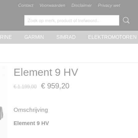
Contact
Voorwaarden
Disclaimer
Privacy wet
RINE
GARMIN
SIMRAD
ELEKTROMOTOREN
Element 9 HV
€ 959,20
€ 1.199,00
Omschrijving
Element 9 HV