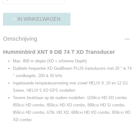
IN WINKELWAGEN
Omschrijving
Humminbird XNT 9 DB 74 T XD Transducer
Max. 800 m diepte (XD = eXtreme Depth)
Dubbele frequentie XD DualBeam PLUS transducers met 20 ° & 74
° zendkegels, 200 & 50 kHz
Ingebouwde temparatuurmeting met zowel
HELIX 9 ,10 en 12 G1
Series, HELIX 5 XD GPS
modellen
Tevens bruikbaar op de oudere modellen: 1159cxi HD XD combo
859cxi HD combo, 859cxi HD XD combo, 899cxi HD SI combo,
959cxi HD combo, 678c HD XD, 688cxi HD XD combo, 959cxi HD
XD combo