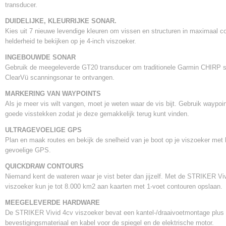
transducer.
DUIDELIJKE, KLEURRIJKE SONAR.
Kies uit 7 nieuwe levendige kleuren om vissen en structuren in maximaal co
helderheid te bekijken op je 4-inch viszoeker.
INGEBOUWDE SONAR
Gebruik de meegeleverde GT20 transducer om traditionele Garmin CHIRP 
ClearVü scanningsonar te ontvangen.
MARKERING VAN WAYPOINTS
Als je meer vis wilt vangen, moet je weten waar de vis bijt. Gebruik waypoi
goede visstekken zodat je deze gemakkelijk terug kunt vinden.
ULTRAGEVOELIGE GPS
Plan en maak routes en bekijk de snelheid van je boot op je viszoeker met
gevoelige GPS.
QUICKDRAW CONTOURS
Niemand kent de wateren waar je vist beter dan jijzelf. Met de STRIKER Vi
viszoeker kun je tot 8.000 km2 aan kaarten met 1-voet contouren opslaan.
MEEGELEVERDE HARDWARE
De STRIKER Vivid 4cv viszoeker bevat een kantel-/draaivoetmontage plus
bevestigingsmateriaal en kabel voor de spiegel en de elektrische motor.