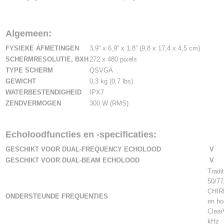
Algemeen:
FYSIEKE AFMETINGEN
3,9'' x 6,9'' x 1,8'' (9,8 x 17,4 x 4,5 cm)
SCHERMRESOLUTIE, BXH
272 x 480 pixels
TYPE SCHERM
QSVGA
GEWICHT
0,3 kg (0,7 lbs)
WATERBESTENDIGHEID
IPX7
ZENDVERMOGEN
300 W (RMS)
Echoloodfuncties en -specificaties:
GESCHIKT VOOR DUAL-FREQUENCY ECHOLOOD
V
GESCHIKT VOOR DUAL-BEAM ECHOLOOD
V
Tradit
50/77
CHIR
ONDERSTEUNDE FREQUENTIES
en ho
Clear
kHz