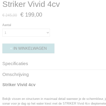
Striker Vivid 4cv
€ 199,00
€ 245,00
Aantal
IN WINKELWAGEN
Specificaties
Bruto gewicht
Omschrijving
3,00 Kg
Striker Vivid 4cv
Bekijk vissen en structuren in maximaal detail wanneer je de schermkleur, j
sonar voor je dag op het water kiest met de STRIKER Vivid 4cv dieptemeter