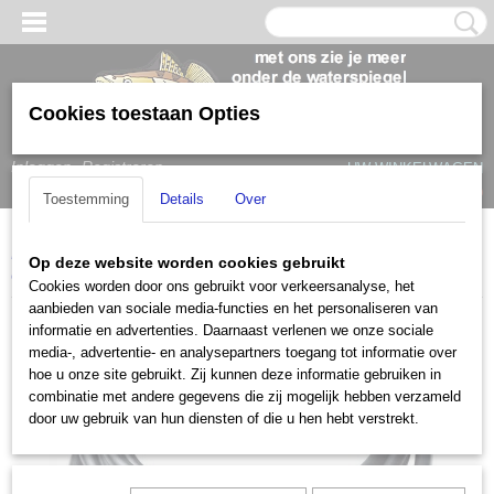
Cookies toestaan Opties
Inloggen
Registreren
UW WINKELWAGEN
Geen producten
(0)
Toestemming
Details
Over
Home
>
Garmin
>
Accessoires
>
NMEA 2000 adapterkabel (4pin op
Op deze website worden cookies gebruikt
een 5pin stekker)
Cookies worden door ons gebruikt voor verkeersanalyse, het
aanbieden van sociale media-functies en het personaliseren van
informatie en advertenties. Daarnaast verlenen we onze sociale
media-, advertentie- en analysepartners toegang tot informatie over
hoe u onze site gebruikt. Zij kunnen deze informatie gebruiken in
combinatie met andere gegevens die zij mogelijk hebben verzameld
door uw gebruik van hun diensten of die u hen hebt verstrekt.