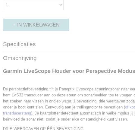
IN WINKELWAGEN
Specificaties
Productcode leverancier
Omschrijving
010-12970-00
Garmin LiveScope Houder voor Perspective Modus
De perspectiefbevestiging tilt je Panoptix Livescope scanningsonar naar een
hem LVS32 transducer aan op deze steun om sonarbeelden toe te voegen die
het zoeken naar vissen in ondiep water. 1 bevestiging, drie weergaven zoda
onder je boot kunt zien. Eenvoudig aan je trollingmotor te bevestigen (
of ko
transducerstang
). Je kaartplotter detecteert automatisch in welke modus jij
beinvloed de sonar niet, zodat je onder elke omstandigheid kunt vissen.
DRIE WEERGAVEN OP ÉÉN BEVESTIGING