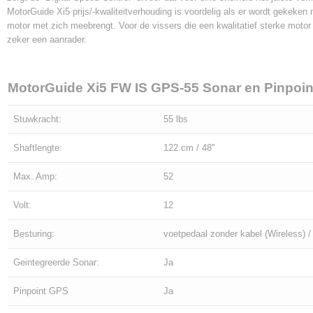
MotorGuide Xi5 prijs/-kwaliteitverhouding is voordelig als er wordt gekeken n
motor met zich meebrengt. Voor de vissers die een kwalitatief sterke motor 
zeker een aanrader.
MotorGuide Xi5 FW IS GPS-55 Sonar en Pinpoin
Stuwkracht:
55 lbs
Shaftlengte:
122 cm / 48''
Max. Amp:
52
Volt:
12
Besturing:
voetpedaal zonder kabel (Wireless)
Geintegreerde Sonar:
Ja
Pinpoint GPS
Ja