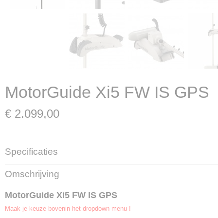
MotorGuide Xi5 FW IS GPS
€ 2.099,00
Specificaties
Bruto gewicht
Omschrijving
6,00 Kg
MotorGuide Xi5 FW IS GPS
Maak je keuze bovenin het dropdown menu !