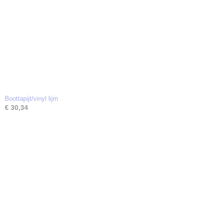
Boottapijt/vinyl lijm
€ 30,34