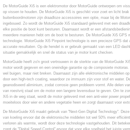
De MotorGuide Xi5 is een elektromotor door MotorGuide ontworpen om visse
op vissen te houden. De MotorGuide Xi5 is geschikt voor zoet en licht brak 
buitenboordmotoren zijn draadloze accessoires een optie, maar bij de MotorG
ingebouwd. Zo wordt de MotorGuide Xi5 standaard geleverd met een draadlo
elke positie de boot kunt besturen. Daarnaast wordt er een afstandsbedien
meerdere manieren hebt om de boot te besturen. De MotorGuide Xi5 GPS mo
technologie. MotorGuide Xi5 Pinpoint technologie is een precieze GPS dat a
accurate resultaten. Op de hendel is er gebruik gemaakt van een LED dashbo
situatie gemakkelijk en snel de status van je motor kunt checken.
MotorGuide heeft zo'n groot vertrouwen in de sterkte van de MotorGuide Xi5 
motor wordt gegeven en een oneindige garantie op de composiete motoras
wel buigen, maar niet breken. Daarnaast zijn alle elektronische middelen o
door een high-tech coating, waardoor ze immuum zijn voor stof en water. 
geanodiseerd aliminium, zodat corrosie geen probleem vormt. Alle delen va
van roestvrij staal om de motor een langere levensduur te geven. Om te zo
Xi5 in de weg staat, wordt de motor geleverd met een anti-wier power propel
moeiteloos door wier en andere vegetatie heen en zorgt daarnaast voor extr
De MotorGuide Xi5 maakt gebruik van ''Next-Gen Digital Technology''. Deze
van koeling ervoor dat de elektronische middelen tot wel 50% meer efficiënt
verloren als warmte, wordt door deze technologie vastgehouden. Dit beteken
zorgt de ''Digital Speed Control'' ervoor dat voor elke snelheid het juiste v