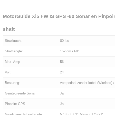
MotorGuide Xi5 FW IS GPS -80 Sonar en Pinpoi
shaft
Stuwkracht:
80 lbs
Shaftlengte:
152 cm / 60''
Max. Amp:
56
Volt:
24
Besturing:
voetpedaal zonder kabel (Wireless)
Geintegreerde Sonar:
Ja
Pinpoint GPS
Ja
Geadviseerde bootlengte:
5,18 tot 7,31 Meter / 17' - 21'