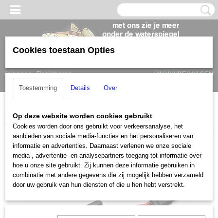
Cookies toestaan Opties
Inloggen
Registreren
UW WINKELWAGEN
Geen producten
(0)
Toestemming
Details
Over
Home
>
Elektromotoren
>
MinnKota
>
MinnKota accessoires
>
Op deze website worden cookies gebruikt
MinnKota MKR-12 snelkoppeling
Cookies worden door ons gebruikt voor verkeersanalyse, het
aanbieden van sociale media-functies en het personaliseren van
informatie en advertenties. Daarnaast verlenen we onze sociale
media-, advertentie- en analysepartners toegang tot informatie over
hoe u onze site gebruikt. Zij kunnen deze informatie gebruiken in
combinatie met andere gegevens die zij mogelijk hebben verzameld
door uw gebruik van hun diensten of die u hen hebt verstrekt.