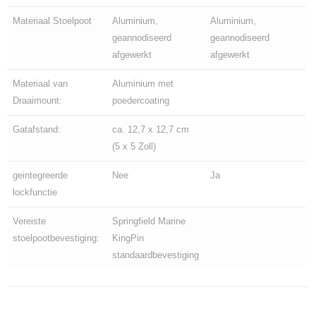
Materiaal Stoelpoot
Aluminium,
Aluminium,
geannodiseerd
geannodiseerd
afgewerkt
afgewerkt
Materiaal van
Aluminium met
Draaimount:
poedercoating
Gatafstand:
ca. 12,7 x 12,7 cm
(5 x 5 Zoll)
geintegreerde
Nee
Ja
lockfunctie
Vereiste
Springfield Marine
stoelpootbevestiging:
KingPin
standaardbevestiging