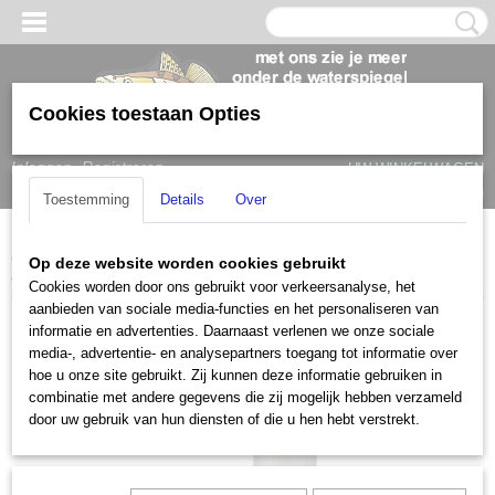
Cookies toestaan Opties
Inloggen
Registreren
UW WINKELWAGEN
Geen producten
(0)
Toestemming
Details
Over
Home
>
Bootaccessoires
>
Stoelpoten/mounts
>
Springfield Marine
Op deze website worden cookies gebruikt
stoelpoot Casting / KingPin
Cookies worden door ons gebruikt voor verkeersanalyse, het
aanbieden van sociale media-functies en het personaliseren van
informatie en advertenties. Daarnaast verlenen we onze sociale
media-, advertentie- en analysepartners toegang tot informatie over
hoe u onze site gebruikt. Zij kunnen deze informatie gebruiken in
combinatie met andere gegevens die zij mogelijk hebben verzameld
door uw gebruik van hun diensten of die u hen hebt verstrekt.