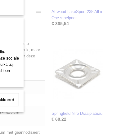
Attwood LakeSport 238 All in
One stoelpoot
€ 365,54
een zeer robuuste
baar door gasdruk, maar
ia-
te / hoogte van deze
nze sociale
ikt. Zij
hebben
akkoord
 - 49,3 cm
 - 42,3 cm
Springfield Niro Draaiplateau
€ 68,22
ium met geannodiseert