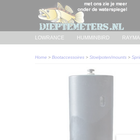
LOWRANCE
HUMMINBIRD
RAYMA
Home
>
Bootaccessoires
>
Stoelpoten/mounts
>
Spri