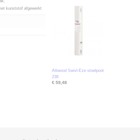
ak,
et kunststof afgewerkt
Attwood Swivl-Eze stoelpoot
238
€ 59,48