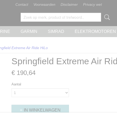
Contact
Voorwaarden
Disclaimer
Privacy wet
RINE
GARMIN
SIMRAD
ELEKTROMOTOREN
ngfield Extreme Air Ride HiLo
Springfield Extreme Air Ri
€ 190,64
Aantal
IN WINKELWAGEN