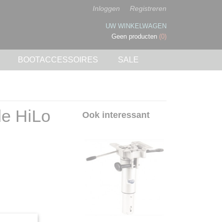
Inloggen
Registreren
UW WINKELWAGEN
Geen producten
(0)
BOOTACCESSOIRES
SALE
de HiLo
Ook interessant