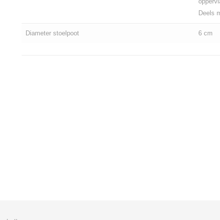
oppervl
Deels m
Diameter stoelpoot
6 cm