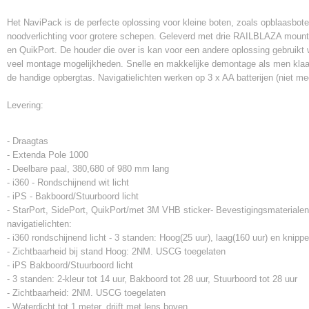
Het NaviPack is de perfecte oplossing voor kleine boten, zoals opblaasbote
noodverlichting voor grotere schepen. Geleverd met drie RAILBLAZA mounts
en QuikPort. De houder die over is kan voor een andere oplossing gebruikt
veel montage mogelijkheden. Snelle en makkelijke demontage als men klaar 
de handige opbergtas. Navigatielichten werken op 3 x AA batterijen (niet m
Levering:
- Draagtas
- Extenda Pole 1000
- Deelbare paal, 380,680 of 980 mm lang
- i360 - Rondschijnend wit licht
- iPS - Bakboord/Stuurboord licht
- StarPort, SidePort, QuikPort/met 3M VHB sticker- Bevestigingsmaterial
navigatielichten:
- i360 rondschijnend licht - 3 standen: Hoog(25 uur), laag(160 uur) en knipp
- Zichtbaarheid bij stand Hoog: 2NM. USCG toegelaten
- iPS Bakboord/Stuurboord licht
- 3 standen: 2-kleur tot 14 uur, Bakboord tot 28 uur, Stuurboord tot 28 uur
- Zichtbaarheid: 2NM. USCG toegelaten
- Waterdicht tot 1 meter, drijft met lens boven