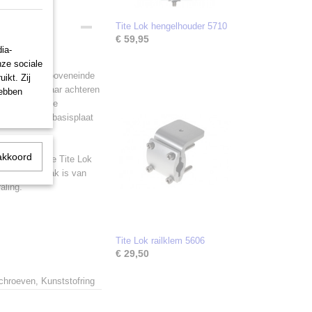
Tite Lok hengelhouder 5710
€ 59,95
ia-
nze sociale
van 30°. Het boveneinde
ikt. Zij
houder kan naar achteren
hebben
e meegeleverde
een Tite Lok-basisplaat
akkoord
ntagevoet. De Tite Lok
ijste oppervlak is van
aling.
Tite Lok railklem 5606
€ 29,50
hroeven, Kunststofring