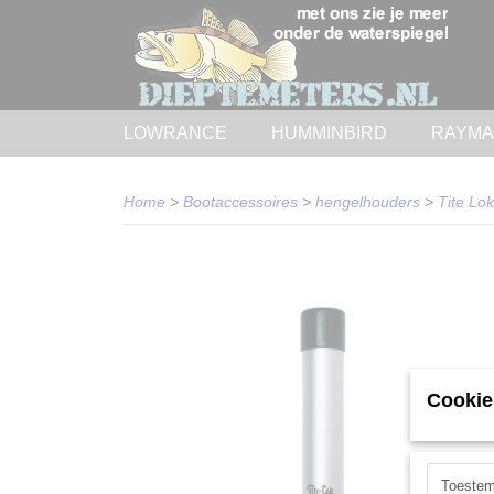
LOWRANCE
HUMMINBIRD
RAYMA
Home
>
Bootaccessoires
>
hengelhouders
>
Tite Lo
Cookie
Toeste