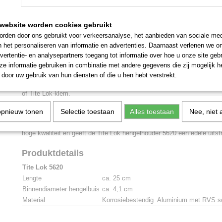
Omschrijving
website worden cookies gebruikt
rden door ons gebruikt voor verkeersanalyse, het aanbieden van sociale med
Tite Lok hengelhouder 5620
n het personaliseren van informatie en advertenties. Daarnaast verlenen we o
De Tite Lok hengelhouder heeft een hengelhouderbuis met een hoek 
vertentie- en analysepartners toegang tot informatie over hoe u onze site gebru
van de hengelhouder is voorzien van een kunststof dop. Deze hengel
e informatie gebruiken in combinatie met andere gegevens die zij mogelijk 
worden gezwenkt zonder de hengel te verwijderen. Met behulp van d
door uw gebruik van hun diensten of die u hen hebt verstrekt.
inbussleutel kan de Tite Lok hengelhouder b.v. worden bevestigd aan 
of Tite Lok-klem.
opnieuw tonen
Selectie toestaan
Alles toestaan
Nee, niet 
De Tite Lok hengelhouders zijn naar wens te combineren met elke mo
borgringen laten ook een 360° rotatie toe in 12 standen. Het mat gepol
hoge kwaliteit en geeft de Tite Lok hengelhouder 5620 een edele uitstr
Produktdetails
Tite Lok 5620
Lengte
ca. 25 cm
Binnendiameter hengelbuis
ca. 4,1 cm
Material
Korrosiebestendig Aluminium met RVS sc