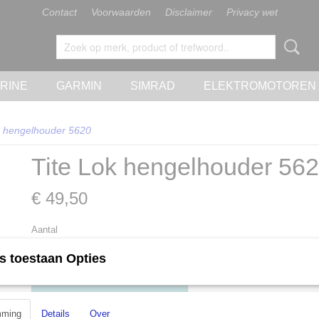
Contact
Voorwaarden
Disclaimer
Privacy wet
RINE
GARMIN
SIMRAD
ELEKTROMOTOREN
k hengelhouder 5620
Tite Lok hengelhouder 56
€ 49,50
Aantal
s toestaan Opties
IN WINKELWAGEN
mming
Details
Over