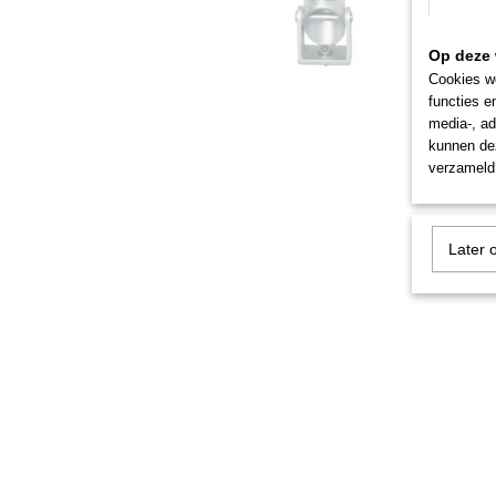
Op deze 
Cookies wo
functies e
media-, ad
kunnen dez
verzameld 
Later 