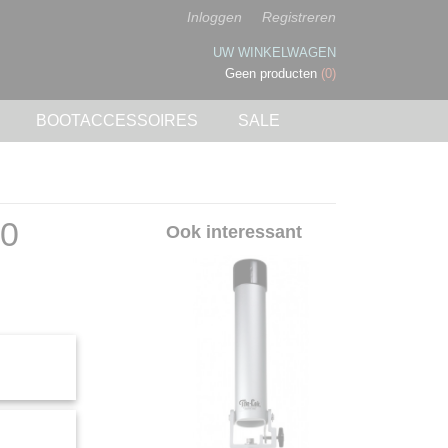
Inloggen
Registreren
UW WINKELWAGEN
Geen producten
(0)
BOOTACCESSOIRES
SALE
20
Ook interessant