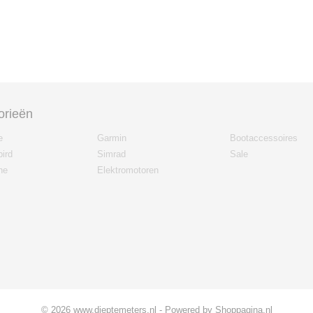
orieën
e
Garmin
Bootaccessoires
ird
Simrad
Sale
ne
Elektromotoren
© 2026 www.dieptemeters.nl - Powered by Shoppagina.nl