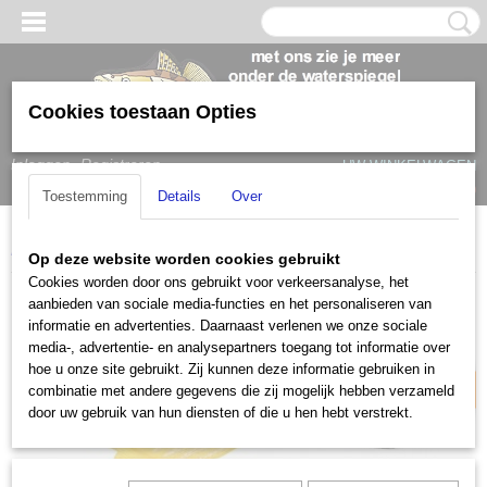
Cookies toestaan Opties
Inloggen
Registreren
UW WINKELWAGEN
Geen producten
(0)
Toestemming
Details
Over
Home
>
Bootaccessoires
>
Diversen
>
Pega lierband
Op deze website worden cookies gebruikt
Cookies worden door ons gebruikt voor verkeersanalyse, het
Tijdelijk niet leverbaar
aanbieden van sociale media-functies en het personaliseren van
informatie en advertenties. Daarnaast verlenen we onze sociale
media-, advertentie- en analysepartners toegang tot informatie over
hoe u onze site gebruikt. Zij kunnen deze informatie gebruiken in
combinatie met andere gegevens die zij mogelijk hebben verzameld
door uw gebruik van hun diensten of die u hen hebt verstrekt.