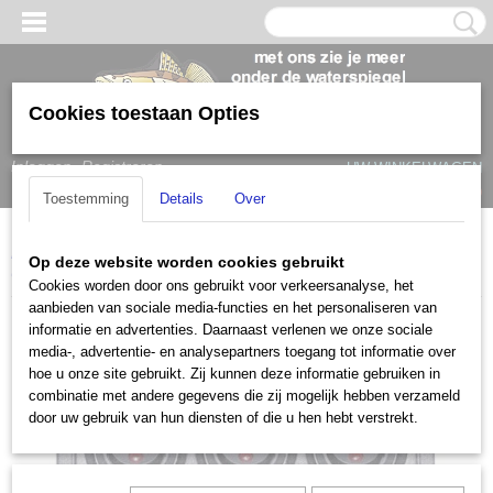
Cookies toestaan Opties
Inloggen
Registreren
UW WINKELWAGEN
Geen producten
(0)
Toestemming
Details
Over
Home
>
Bootaccessoires
>
Boot Elektronica
>
Schakelmateriaal
>
Op deze website worden cookies gebruikt
Contour 1000 6-Switch
Cookies worden door ons gebruikt voor verkeersanalyse, het
aanbieden van sociale media-functies en het personaliseren van
informatie en advertenties. Daarnaast verlenen we onze sociale
media-, advertentie- en analysepartners toegang tot informatie over
hoe u onze site gebruikt. Zij kunnen deze informatie gebruiken in
combinatie met andere gegevens die zij mogelijk hebben verzameld
door uw gebruik van hun diensten of die u hen hebt verstrekt.